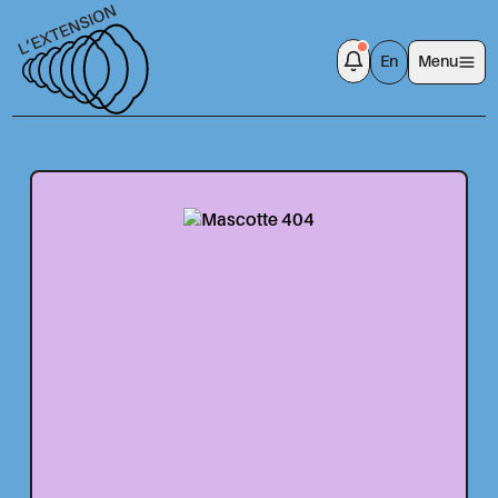
En
Menu