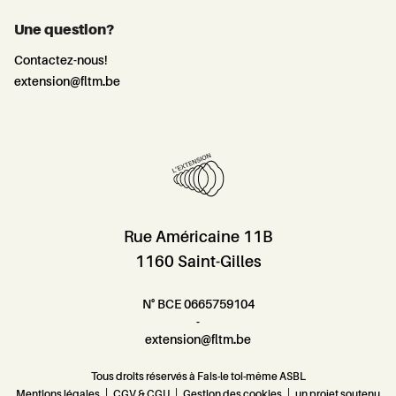
Une question?
Contactez-nous!
extension@fltm.be
Rue Américaine 11B
1160 Saint-Gilles
N° BCE 0665759104
-
extension@fltm.be
Tous droits réservés à Fais-le toi-même ASBL
Mentions légales
|
CGV & CGU
|
Gestion des cookies
|
un projet soutenu