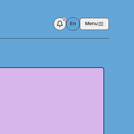
En
Menu