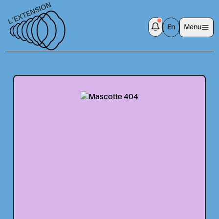
En
Menu